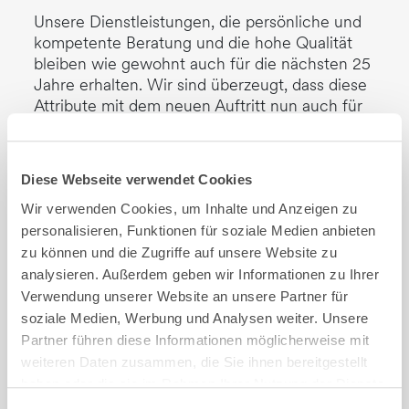
Unsere Dienstleistungen, die persönliche und
kompetente Beratung und die hohe Qualität
bleiben wie gewohnt auch für die nächsten 25
Jahre erhalten. Wir sind überzeugt, dass diese
Attribute mit dem neuen Auftritt nun auch für
potentielle Kunden und Mitarbeitende
sichtbarer sind. Das hilft uns als
Beratungsunternehmen und Arbeitgeber noch
Diese Webseite verwendet Cookies
attraktiver zu werden und sicherzustellen, dass
Wir verwenden Cookies, um Inhalte und Anzeigen zu
wir auch zukünftig die besten Mitarbeitenden
für die spannendsten und interessantesten
personalisieren, Funktionen für soziale Medien anbieten
Kunden und Projekte an Bord haben werden.
zu können und die Zugriffe auf unsere Website zu
analysieren. Außerdem geben wir Informationen zu Ihrer
Wir befähigen Menschen und Unternehmen,
Verwendung unserer Website an unsere Partner für
digital effizienter, selbständiger und
soziale Medien, Werbung und Analysen weiter. Unsere
erfolgreicher zu werden und freuen uns,
Partner führen diese Informationen möglicherweise mit
diesen Worten auch weiterhin gemeinsam mit
weiteren Daten zusammen, die Sie ihnen bereitgestellt
Ihnen Taten folgen zu lassen.
haben oder die sie im Rahmen Ihrer Nutzung der Dienste
gesammelt haben.