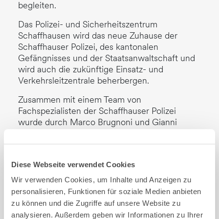
begleiten.
Das Polizei- und Sicherheitszentrum
Schaffhausen wird das neue Zuhause der
Schaffhauser Polizei, des kantonalen
Gefängnisses und der Staatsanwaltschaft und
wird auch die zukünftige Einsatz- und
Verkehrsleitzentrale beherbergen.
Zusammen mit einem Team von
Fachspezialisten der Schaffhauser Polizei
wurde durch Marco Brugnoni und Gianni
Pedrazzini eine umfassende Studie erarbeitet,
welche nach dem ICT-Grobkonzept die zweite
und verfeinerte Planungsgrundlage für die
Diese Webseite verwendet Cookies
Migration der Einsatz- und Verkehrsleitzentrale
ins PSZ bildet. Hierzu wurden sämtliche
Wir verwenden Cookies, um Inhalte und Anzeigen zu
Applikationen und Systeme, die georedundante
personalisieren, Funktionen für soziale Medien anbieten
Erschliessung mit Kommunikationstechnologie
zu können und die Zugriffe auf unsere Website zu
sowie die relevanten baulichen Aspekte zum
analysieren. Außerdem geben wir Informationen zu Ihrer