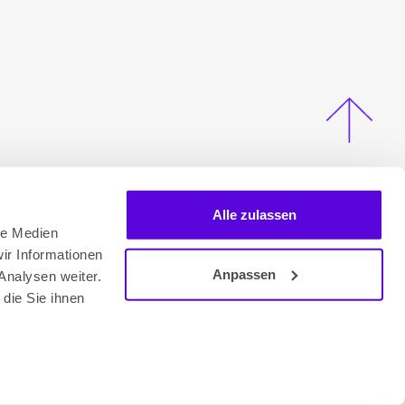
Alle zulassen
le Medien
ir Informationen
Anpassen
Analysen weiter.
die Sie ihnen