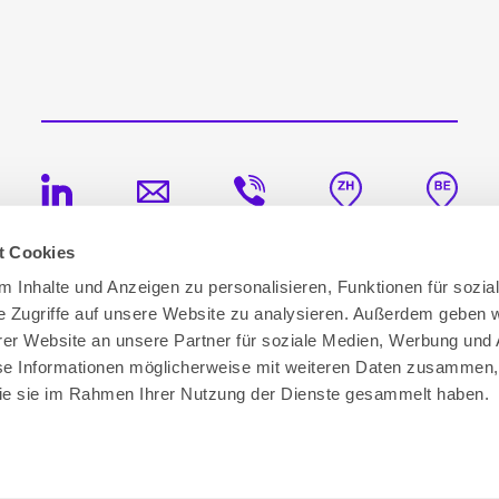
t Cookies
043 300 64 11
|
info@csiconsulting.ch
© CSI Consulting AG 2026
|
Schaffhauserstrasse 315
|
 Inhalte und Anzeigen zu personalisieren, Funktionen für sozia
8050 Zürich
e Zugriffe auf unsere Website zu analysieren. Außerdem geben w
Datenschutz
|
Cookie-Erklärung
|
Impressum
er Website an unsere Partner für soziale Medien, Werbung und 
se Informationen möglicherweise mit weiteren Daten zusammen, 
 die sie im Rahmen Ihrer Nutzung der Dienste gesammelt haben.