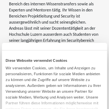
Bereich des internen Wissenstransfers sowie als
Experten und Mentoren tätig. Ihr Wissen in den
Bereichen Projektleitung und Security ist
aussergewöhnlich und sucht seinesgleichen.
Andreas lässt mit seiner Dozententätigkeit an der
Hochschule Luzern ausserdem auch Studenten von
seiner langjährigen Erfahrung im Securitybereich
profitieren. Toll dürfen wir als Firma schon länger
und jetzt noch stärker darauf zählen!
Diese Webseite verwendet Cookies
Gianni Pedrazzini und Roman Moser sind neu in der
Wir verwenden Cookies, um Inhalte und Anzeigen zu
Funktion des Senior Consultants unterwegs. Sie
personalisieren, Funktionen für soziale Medien anbieten
leiten und verantworten damit nun grössere und
zu können und die Zugriffe auf unsere Website zu
komplexere Projekte als fachliche Spezialisten –
analysieren. Außerdem geben wir Informationen zu Ihrer
methodisch versiert, selbständig und mit stark
Verwendung unserer Website an unsere Partner für
ausgeprägtem CSI-Qualitätsbewusstsein.
soziale Medien, Werbung und Analysen weiter. Unsere
Dienstleistungsorientiert wie immer, können sie so
Partner führen diese Informationen möglicherweise mit
nun noch mehr für unsere Kunden und uns
weiteren Daten zusammen, die Sie ihnen bereitgestellt