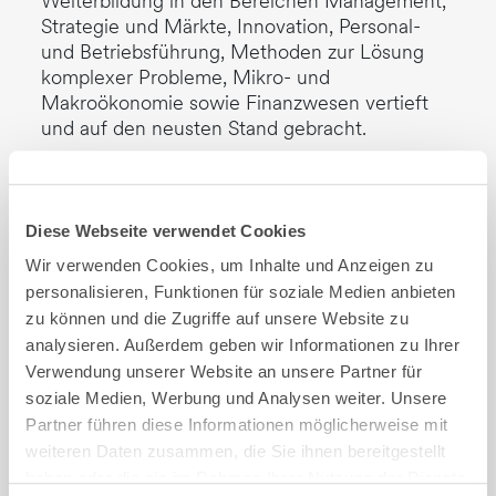
Weiterbildung in den Bereichen Management,
Strategie und Märkte, Innovation, Personal-
und Betriebsführung, Methoden zur Lösung
komplexer Probleme, Mikro- und
Makroökonomie sowie Finanzwesen vertieft
und auf den neusten Stand gebracht.
Seine Masterarbeit mit dem Industriepartner
Eberhard Bau AG untersucht die Anwendung
von nachhaltigkeitsbezogenen
Diese Webseite verwendet Cookies
Zuschlagskriterien bei der Vergabe von
Wir verwenden Cookies, um Inhalte und Anzeigen zu
Bauaufträgen im Infrastrukturbereich im
personalisieren, Funktionen für soziale Medien anbieten
Tiefbau – der Fokus der Studie liegt dabei in
zu können und die Zugriffe auf unsere Website zu
der Identifizierung der heutigen
analysieren. Außerdem geben wir Informationen zu Ihrer
Herausforderungen sowie in der Herleitung
Verwendung unserer Website an unsere Partner für
von entsprechenden Handlungsempfehlungen.
Ein sehr spannendes und relevantes Thema,
soziale Medien, Werbung und Analysen weiter. Unsere
mit Ergebnissen von welchen wir natürlich
Partner führen diese Informationen möglicherweise mit
gerne auch für unsere und Ihre nachhaltigen
weiteren Daten zusammen, die Sie ihnen bereitgestellt
Beschaffungsprojekte profitieren.
haben oder die sie im Rahmen Ihrer Nutzung der Dienste