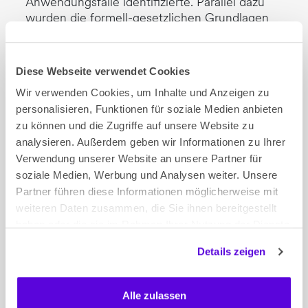
Anwendungsfälle identifizierte. Parallel dazu
wurden die formell-gesetzlichen Grundlagen
geprüft und das Vorhaben wurde, gestützt auf
eine Schutzbedarfsanalyse, aus Sicht des
Datenschutzes bewertet.
Diese Webseite verwendet Cookies
Wir verwenden Cookies, um Inhalte und Anzeigen zu
Mehrdimensionale Variantenentwicklung
personalisieren, Funktionen für soziale Medien anbieten
zu können und die Zugriffe auf unsere Website zu
Das Resultat: ein Lösungsraum entlang von vier
analysieren. Außerdem geben wir Informationen zu Ihrer
Dimensionen. Technologische Basis,
Verwendung unserer Website an unsere Partner für
Funktionsumfang, Betrieb und Inklusion einer
Chat Komponente. Für jede dieser vier
soziale Medien, Werbung und Analysen weiter. Unsere
Dimensionen wurden Optionen
Partner führen diese Informationen möglicherweise mit
gegenübergestellt und anhand vordefinierter
weiteren Daten zusammen, die Sie ihnen bereitgestellt
Kriterien bewertet. So wurde sichtbar, welche
haben oder die sie im Rahmen Ihrer Nutzung der Dienste
Kombinationen fachlich funktionieren, wo
gesammelt haben.
Details zeigen
rechtliche oder datenschutzrechtliche
Grenzen verlaufen und welche
Lösungsarchitektur dem Schutzbedarf
Alle zulassen
polizeilicher Daten auch wirklich standhält.