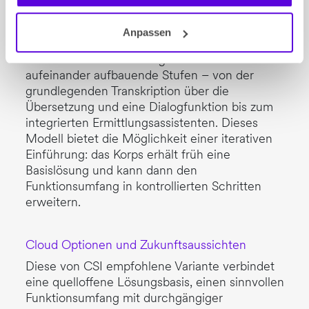
Anpassen
Stufenmodell und iterative Einführung
Das finale Stufenmodell gliedert sich in vier
aufeinander aufbauende Stufen – von der
grundlegenden Transkription über die
Übersetzung und eine Dialogfunktion bis zum
integrierten Ermittlungsassistenten. Dieses
Modell bietet die Möglichkeit einer iterativen
Einführung: das Korps erhält früh eine
Basislösung und kann dann den
Funktionsumfang in kontrollierten Schritten
erweitern.
Cloud Optionen und Zukunftsaussichten
Diese von CSI empfohlene Variante verbindet
eine quelloffene Lösungsbasis, einen sinnvollen
Funktionsumfang mit durchgängiger